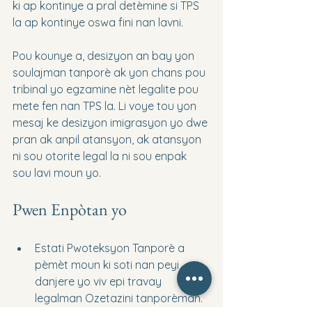
ki ap kontinye a pral detèmine si TPS 
la ap kontinye oswa fini nan lavni.
Pou kounye a, desizyon an bay yon 
soulajman tanporè ak yon chans pou 
tribinal yo egzamine nèt legalite pou 
mete fen nan TPS la. Li voye tou yon 
mesaj ke desizyon imigrasyon yo dwe 
pran ak anpil atansyon, ak atansyon 
ni sou otorite legal la ni sou enpak 
sou lavi moun yo.
Pwen Enpòtan yo
Estati Pwoteksyon Tanporè a 
pèmèt moun ki soti nan peyi 
danjere yo viv epi travay 
legalman Ozetazini tanporèman.