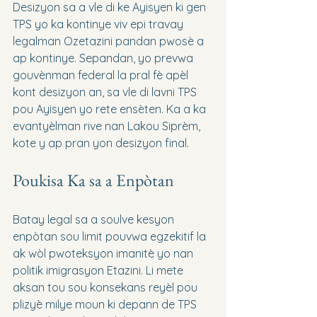
Desizyon sa a vle di ke Ayisyen ki gen 
TPS yo ka kontinye viv epi travay 
legalman Ozetazini pandan pwosè a 
ap kontinye. Sepandan, yo prevwa 
gouvènman federal la pral fè apèl 
kont desizyon an, sa vle di lavni TPS 
pou Ayisyen yo rete ensèten. Ka a ka 
evantyèlman rive nan Lakou Siprèm, 
kote y ap pran yon desizyon final.
Poukisa Ka sa a Enpòtan
Batay legal sa a soulve kesyon 
enpòtan sou limit pouvwa egzekitif la 
ak wòl pwoteksyon imanitè yo nan 
politik imigrasyon Etazini. Li mete 
aksan tou sou konsekans reyèl pou 
plizyè milye moun ki depann de TPS 