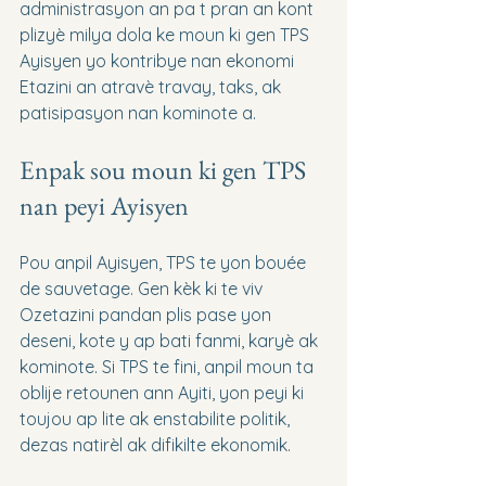
administrasyon an pa t pran an kont 
plizyè milya dola ke moun ki gen TPS 
Ayisyen yo kontribye nan ekonomi 
Etazini an atravè travay, taks, ak 
patisipasyon nan kominote a.
Enpak sou moun ki gen TPS 
nan peyi Ayisyen
Pou anpil Ayisyen, TPS te yon bouée 
de sauvetage. Gen kèk ki te viv 
Ozetazini pandan plis pase yon 
deseni, kote y ap bati fanmi, karyè ak 
kominote. Si TPS te fini, anpil moun ta 
oblije retounen ann Ayiti, yon peyi ki 
toujou ap lite ak enstabilite politik, 
dezas natirèl ak difikilte ekonomik.