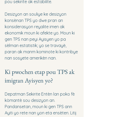
pou sekirite ak estabilite.
Desizyon an souliye ke desizyon 
konsènan TPS yo dwe pran an 
konsiderasyon reyalite imen ak 
ekonomik moun ki afekte yo. Moun ki 
gen TPS nan peyi Ayisyen yo pa 
sèlman estatistik; yo se travayè, 
paran ak manm kominote ki kontribye 
nan sosyete amerikèn nan.
Ki pwochen etap pou TPS ak 
imigran Ayisyen yo?
Depatman Sekirite Entèn lan poko fè 
kòmantè sou desizyon an. 
Pandansetan, moun ki gen TPS ann 
Ayiti yo rete nan yon eta ensèten. Litij 