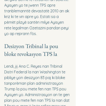
Ayisyen yo te jwenn TPS apre 
tranblemanntè devastatè 2010 an ak 
kriz ki te vin apre yo. Estati sa a 
pèmèt plizyè santèn milye Ayisyen 
rete legalman Ozetazini pandan peyi 
yo ap reprann fòs.
Desizyon Tribinal la pou 
bloke revokasyon TPS la
Lendi, jij Ana C. Reyes nan Tribinal 
Distri Federal la nan Washington te 
pibliye yon desizyon 83 paj ki bloke 
tanporèman plan administrasyon 
Trump la pou mete fen nan TPS pou 
Ayisyen yo. Administrasyon an te gen 
plan pou mete fen nan TPS la nan dat 