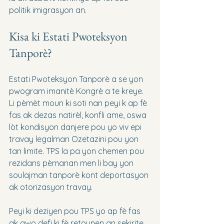
politik imigrasyon an.
Kisa ki Estati Pwoteksyon 
Tanporè?
Estati Pwoteksyon Tanporè a se yon 
pwogram imanitè Kongrè a te kreye. 
Li pèmèt moun ki soti nan peyi k ap fè 
fas ak dezas natirèl, konfli ame, oswa 
lòt kondisyon danjere pou yo viv epi 
travay legalman Ozetazini pou yon 
tan limite. TPS la pa yon chemen pou 
rezidans pèmanan men li bay yon 
soulajman tanporè kont deportasyon 
ak otorizasyon travay.
Peyi ki deziyen pou TPS yo ap fè fas 
ak gwo defi ki fè retounen an sekirite. 