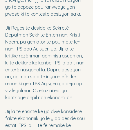
3 fevriye, men jij la te refize mosyon 
yo te depoze pou ranvwaye yon 
pwosè ki te konteste desizyon sa a.
Jij Reyes te deside ke Sekretè 
Depatman Sekirite Entèn nan, Kristi 
Noem, pa gen otorite pou mete fen 
nan TPS pou Ayisyen yo. Jij la te 
kritike rezònman administrasyon an, 
ki te deklare ke kenbe TPS la pa t nan 
enterè nasyonal la. Dapre desizyon 
an, agiman sa a te inyore lefèt ke 
moun ki gen TPS Ayisyen yo deja ap 
viv legalman Ozetazini epi yo 
kontribye anpil nan ekonomi an.
Jij la te ensiste ke yo dwe konsidere 
faktè ekonomik yo lè y ap deside sou 
estati TPS la. Li te fè remake ke 