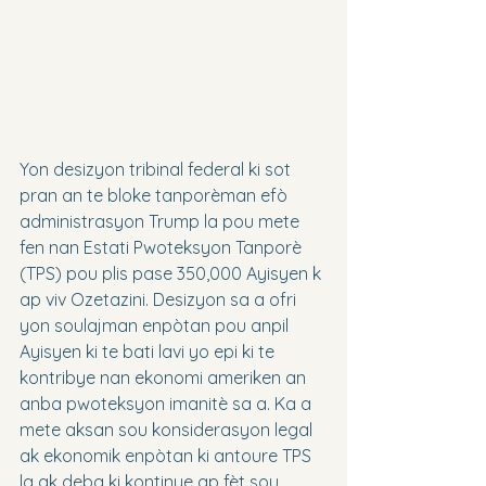
Yon desizyon tribinal federal ki sot 
pran an te bloke tanporèman efò 
administrasyon Trump la pou mete 
fen nan Estati Pwoteksyon Tanporè 
(TPS) pou plis pase 350,000 Ayisyen k 
ap viv Ozetazini. Desizyon sa a ofri 
yon soulajman enpòtan pou anpil 
Ayisyen ki te bati lavi yo epi ki te 
kontribye nan ekonomi ameriken an 
anba pwoteksyon imanitè sa a. Ka a 
mete aksan sou konsiderasyon legal 
ak ekonomik enpòtan ki antoure TPS 
la ak deba ki kontinye ap fèt sou 