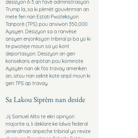
desizyon 6-3 an favè administrasyon 
Trump la, sa ki pèmèt gouvènman an 
mete fen nan Estati Pwoteksyon 
Tanporè (TPS) pou anviwon 350,000 
Ayisyen. Desizyon sa a ranvèse 
ansyen enjonksyon tribinal pi ba yo ki 
te pwoteje moun sa yo kont 
deportasyon. Desizyon an gen 
konsekans enpòtan pou kominote 
Ayisyèn nan ak fòs travay ameriken 
an, sitou nan sektè kote anpil moun ki 
gen TPS ap travay.
Sa Lakou Siprèm nan deside
Jij Samuel Alito te ekri opinyon 
majorite a, li deklare ke lalwa federal 
jeneralman anpeche tribinal yo revize 