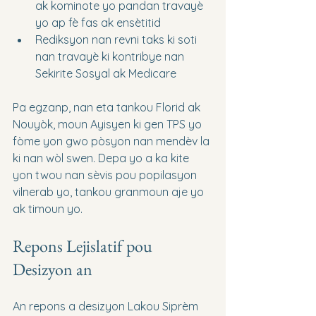
ak kominote yo pandan travayè 
yo ap fè fas ak ensètitid
Rediksyon nan revni taks ki soti 
nan travayè ki kontribye nan 
Sekirite Sosyal ak Medicare
Pa egzanp, nan eta tankou Florid ak 
Nouyòk, moun Ayisyen ki gen TPS yo 
fòme yon gwo pòsyon nan mendèv la 
ki nan wòl swen. Depa yo a ka kite 
yon twou nan sèvis pou popilasyon 
vilnerab yo, tankou granmoun aje yo 
ak timoun yo.
Repons Lejislatif pou 
Desizyon an
An repons a desizyon Lakou Siprèm 