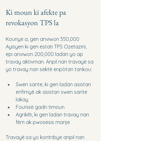
Ki moun ki afekte pa 
revokasyon TPS la
Kounye a, gen anviwon 350,000 
Ayisyen ki gen estati TPS Ozetazini, 
epi anviwon 200,000 ladan yo ap 
travay aktivman. Anpil nan travayè sa 
yo travay nan sektè enpòtan tankou:
Swen sante, ki gen ladan asistan 
enfimyè ak asistan swen sante 
lakay
Founisè gadri timoun
Agrikilti, ki gen ladan travay nan 
fèm ak pwosesis manje
Travayè sa yo kontribye anpil nan 