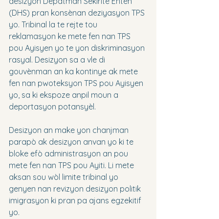
desizyon Depatman Sekirite Entèn 
(DHS) pran konsènan deziyasyon TPS 
yo. Tribinal la te rejte tou 
reklamasyon ke mete fen nan TPS 
pou Ayisyen yo te yon diskriminasyon 
rasyal. Desizyon sa a vle di 
gouvènman an ka kontinye ak mete 
fen nan pwoteksyon TPS pou Ayisyen 
yo, sa ki ekspoze anpil moun a 
deportasyon potansyèl.
Desizyon an make yon chanjman 
parapò ak desizyon anvan yo ki te 
bloke efò administrasyon an pou 
mete fen nan TPS pou Ayiti. Li mete 
aksan sou wòl limite tribinal yo 
genyen nan revizyon desizyon politik 
imigrasyon ki pran pa ajans egzekitif 
yo.