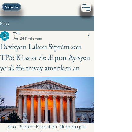
Post
YVE
Jun 26
3 min read
Desizyon Lakou Siprèm sou
TPS: Ki sa sa vle di pou Ayisyen
yo ak fòs travay ameriken an
Lakou Siprèm Etazini an fèk pran yon 