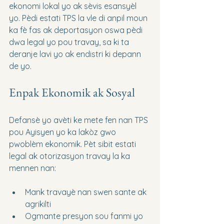
ekonomi lokal yo ak sèvis esansyèl 
yo. Pèdi estati TPS la vle di anpil moun 
ka fè fas ak deportasyon oswa pèdi 
dwa legal yo pou travay, sa ki ta 
deranje lavi yo ak endistri ki depann 
de yo.
Enpak Ekonomik ak Sosyal
Defansè yo avèti ke mete fen nan TPS 
pou Ayisyen yo ka lakòz gwo 
pwoblèm ekonomik. Pèt sibit estati 
legal ak otorizasyon travay la ka 
mennen nan:
Mank travayè nan swen sante ak 
agrikilti
Ogmante presyon sou fanmi yo 