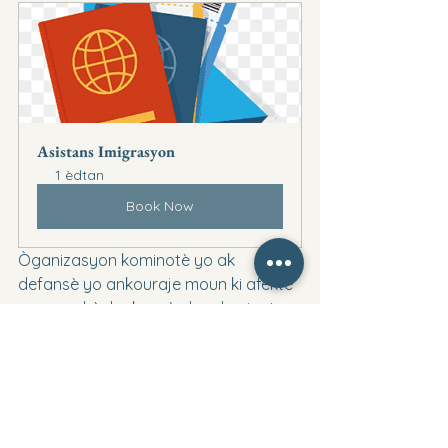
Asistans Imigrasyon
1 èdtan
Book Now
Òganizasyon kominotè yo ak 
defansè yo ankouraje moun ki afekte 
yo pou chèche konsèy legal epi rete 
enfòme sou devlopman lejislatif yo. 
Patwon nan sektè ki gen anpil 
travayè TPS yo ka bezwen prepare 
tou pou chanjman potansyèl nan 
mendèv la.