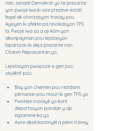
nan, senatè Demokrat yo te prezante 
yon pwojè lwa ki vize prezève estati 
legal ak otorizasyon travay pou 
Ayisyen ki afekte pa revokasyon TPS 
la. Pwojè lwa sa a aji kòm yon 
akonpayman pou lejislasyon 
bipartizan ki deja prezante nan 
Chanm Reprezantan yo.
Lejislasyon pwopoze a gen pou 
objèktif pou:
Bay yon chemen pou rezidans 
pèmanan pou moun ki gen TPS yo
Pwoteje travayè yo kont 
deportasyon pandan y ap 
egzamine ka yo
Asire aksè kontinyèl a pèmi travay