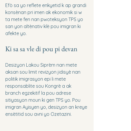
Efò sa yo reflete enkyetid k ap grandi 
konsènan pri imen ak ekonomik si w 
ta mete fen nan pwoteksyon TPS yo 
san yon altènativ klè pou imigran ki 
afekte yo.
Ki sa sa vle di pou pi devan
Desizyon Lakou Siprèm nan mete 
aksan sou limit revizyon jidisyè nan 
politik imigrasyon epi li mete 
responsablite sou Kongrè a ak 
branch egzekitif la pou adrese 
sitiyasyon moun ki gen TPS yo. Pou 
imigran Ayisyen yo, desizyon an kreye 
ensètitid sou avni yo Ozetazini.